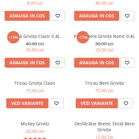
8,00 Lei
40,00 Lei
ADAUGA IN COS
ADAUGA IN COS
Halbă Grivița Clasic 0.4L
Pahar Bere Grivița Nonic 0.4L
-13%
-17%
40,00 Lei
30,00 Lei
35,00 Lei
25,00 Lei
ADAUGA IN COS
ADAUGA IN COS
Tricou Grivița Clasic
Tricou Bere Grivița
75,00 Lei
75,00 Lei
VEZI VARIANTE
VEZI VARIANTE
Mickey Grivitz
Desfăcător Breloc Sticlă Bere
Grivița
20,00 Lei
15,00 Lei