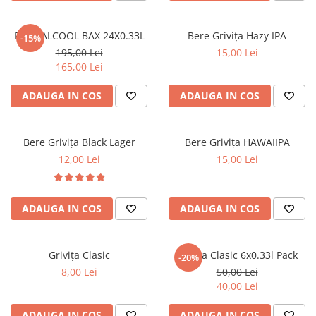
FĂRĂ ALCOOL BAX 24X0.33L
Bere Grivița Hazy IPA
-15%
195,00 Lei
15,00 Lei
165,00 Lei
ADAUGA IN COS
ADAUGA IN COS
Bere Grivița Black Lager
Bere Grivița HAWAIIPA
12,00 Lei
15,00 Lei
ADAUGA IN COS
ADAUGA IN COS
Grivița Clasic
Grivița Clasic 6x0.33l Pack
-20%
8,00 Lei
50,00 Lei
40,00 Lei
ADAUGA IN COS
ADAUGA IN COS