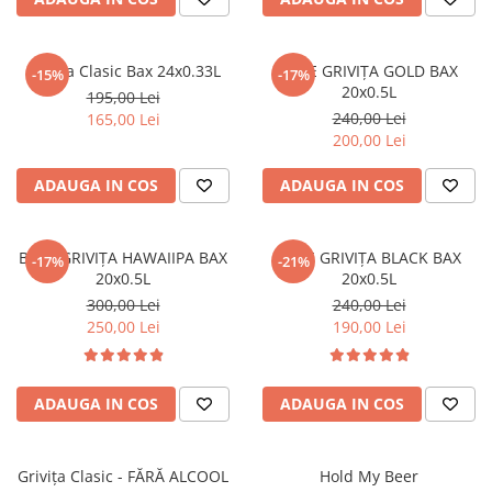
Grivița Clasic Bax 24x0.33L
BERE GRIVIȚA GOLD BAX
-15%
-17%
20x0.5L
195,00 Lei
240,00 Lei
165,00 Lei
200,00 Lei
ADAUGA IN COS
ADAUGA IN COS
BERE GRIVIȚA HAWAIIPA BAX
BERE GRIVIȚA BLACK BAX
-17%
-21%
20x0.5L
20x0.5L
300,00 Lei
240,00 Lei
250,00 Lei
190,00 Lei
ADAUGA IN COS
ADAUGA IN COS
Grivița Clasic - FĂRĂ ALCOOL
Hold My Beer