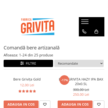
Comandă bere artizanală
Afiseaza:
1-
24
din
25
produse
FILTRE
Bere Grivița Gold
BERE GRIVIȚA HAZY IPA BAX
-17%
20x0.5L
12,00 Lei
300,00 Lei
250,00 Lei
ADAUGA IN COS
ADAUGA IN COS