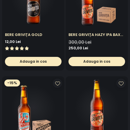
BERE GRIVIȚA GOLD
BERE GRIVIȚA HAZY IPA BAX
20X0.5L
12,00 Lei
300,00 Lei
250,00 Lei
Adauga in cos
Adauga in cos
-15%