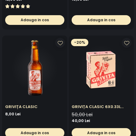
Adauga in cos
Adauga in cos
-20%
GRIVIȚA CLASIC
GRIVIȚA CLASIC 6X0.33L
PACK
8,00 Lei
50,00 Lei
40,00 Lei
Adauga in cos
Adauga in cos