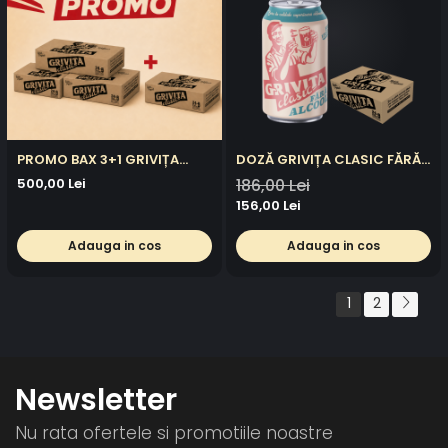
PROMO BAX 3+1 GRIVIȚA
DOZĂ GRIVIȚA CLASIC FĂRĂ
CLASIC DOZA
ALCOOL BAX 24X0.33L
500,00 Lei
186,00 Lei
156,00 Lei
Adauga in cos
Adauga in cos
1
2
Newsletter
Nu rata ofertele si promotiile noastre