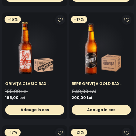
-15%
-17%
GRIVIȚA CLASIC BAX
BERE GRIVIȚA GOLD BAX
24X0.33L
20X0.5L
195,00 Lei
240,00 Lei
165,00 Lei
200,00 Lei
Adauga in cos
Adauga in cos
-17%
-21%