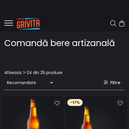
Comandă bere artizanală
Afiseaza:
1-
24
din
25
produse
Filtre
-17%