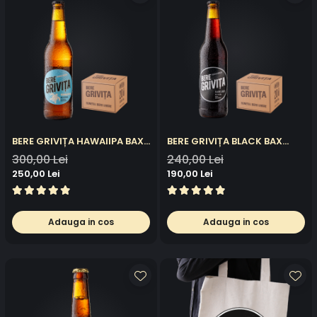
BERE GRIVIȚA HAWAIIPA BAX
BERE GRIVIȚA BLACK BAX
20X0.5L
20X0.5L
300,00 Lei
240,00 Lei
250,00 Lei
190,00 Lei
Adauga in cos
Adauga in cos