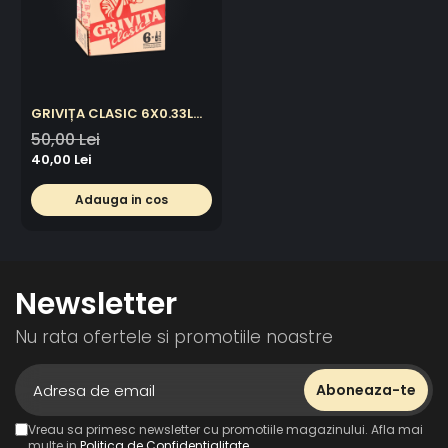
GRIVIȚA CLASIC 6X0.33L
PACK
50,00 Lei
40,00 Lei
Adauga in cos
Newsletter
Nu rata ofertele si promotiile noastre
Vreau sa primesc newsletter cu promotiile magazinului. Afla mai
multe in
Politica de Confidentialitate