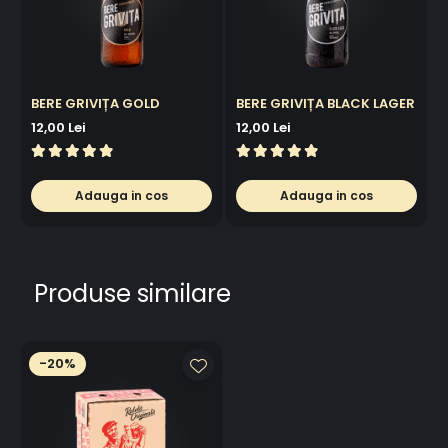
BERE GRIVIȚA GOLD
BERE GRIVIȚA BLACK LAGER
12,00 Lei
12,00 Lei
2
Adauga in cos
Adauga in cos
Produse similare
-20%