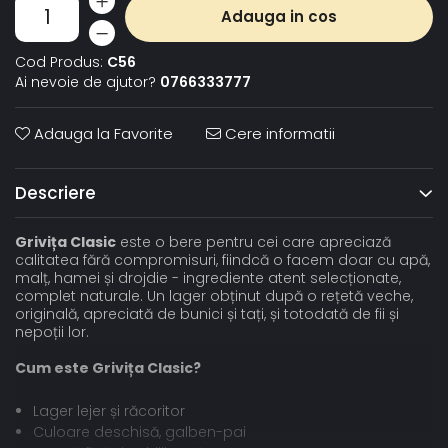
Adauga in cos
Cod Produs:
C56
Ai nevoie de ajutor?
0766333777
Adauga la Favorite
Cere informatii
Descriere
Grivița Clasic
este o bere pentru cei care apreciază
calitatea fără compromisuri, fiindcă o facem doar cu apă,
malț, hamei și drojdie - ingrediente atent selecționate,
complet naturale. Un lager obținut după o rețetă veche,
originală, apreciată de bunici și tați, și totodată de fii și
nepoții lor.
Cum este Grivița Clasic?
Lager lejer și răcoritor
Culoare deschisă, galben-pai