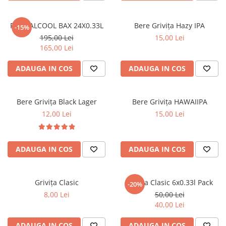
FĂRĂ ALCOOL BAX 24X0.33L
Bere Grivița Hazy IPA
-15%
195,00 Lei
15,00 Lei
165,00 Lei
ADAUGA IN COS
ADAUGA IN COS
Bere Grivița Black Lager
Bere Grivița HAWAIIPA
12,00 Lei
15,00 Lei
ADAUGA IN COS
ADAUGA IN COS
Grivița Clasic
Grivița Clasic 6x0.33l Pack
-20%
8,00 Lei
50,00 Lei
40,00 Lei
ADAUGA IN COS
ADAUGA IN COS