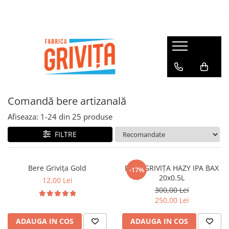
Comandă bere artizanală
Afiseaza:
1-
24
din
25
produse
FILTRE
Bere Grivița Gold
BERE GRIVIȚA HAZY IPA BAX
-17%
20x0.5L
12,00 Lei
300,00 Lei
250,00 Lei
ADAUGA IN COS
ADAUGA IN COS