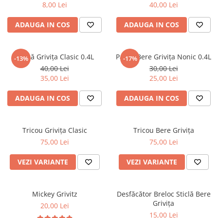
8,00 Lei
40,00 Lei
ADAUGA IN COS
ADAUGA IN COS
Halbă Grivița Clasic 0.4L
Pahar Bere Grivița Nonic 0.4L
-13%
-17%
40,00 Lei
30,00 Lei
35,00 Lei
25,00 Lei
ADAUGA IN COS
ADAUGA IN COS
Tricou Grivița Clasic
Tricou Bere Grivița
75,00 Lei
75,00 Lei
VEZI VARIANTE
VEZI VARIANTE
Mickey Grivitz
Desfăcător Breloc Sticlă Bere
Grivița
20,00 Lei
15,00 Lei