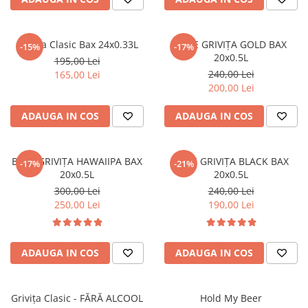
Grivița Clasic Bax 24x0.33L
BERE GRIVIȚA GOLD BAX
-15%
-17%
20x0.5L
195,00 Lei
240,00 Lei
165,00 Lei
200,00 Lei
ADAUGA IN COS
ADAUGA IN COS
BERE GRIVIȚA HAWAIIPA BAX
BERE GRIVIȚA BLACK BAX
-17%
-21%
20x0.5L
20x0.5L
300,00 Lei
240,00 Lei
250,00 Lei
190,00 Lei
ADAUGA IN COS
ADAUGA IN COS
Grivița Clasic - FĂRĂ ALCOOL
Hold My Beer